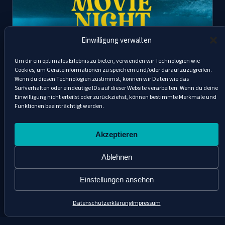
Einwilligung verwalten
Um dir ein optimales Erlebnis zu bieten, verwenden wir Technologien wie
Cookies, um Geräteinformationen zu speichern und/oder darauf zuzugreifen.
Saltwater Movie Night
Wenn du diesen Technologien zustimmst, können wir Daten wie das
Surfverhalten oder eindeutige IDs auf dieser Website verarbeiten. Wenn du deine
02.08.2026 – Freiluftkino im Wellenwerk
Einwilligung nicht erteilst oder zurückziehst, können bestimmte Merkmale und
Zum Event →
Funktionen beeinträchtigt werden.
Akzeptieren
Ablehnen
Einstellungen ansehen
Datenschutzerklärung
Impressum